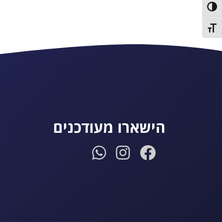
פעל/כבה ניגודיות גבוהה
תג גודל גופן
הישארו מעודכנים