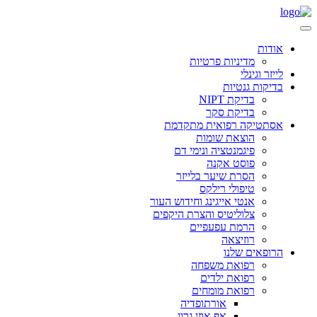
אודות
מדיניות פרטיות
לייזר וגינלי
בדיקות גנטיות
בדיקת NIPT
בדיקת סקר
אסתטיקה רפואית מתקדמת
הוצאת שומות
פיגמנטציה ונימי דם
פוסט אקנה
הסרת שיער בלייזר
טיפולי רילקס
אנטי אייגינג וחידוש העור
צלוליטיס והצרת היקפים
הרמת עפעפיים
רוזיצאה
הרופאים שלנו
רפואת משפחה
רפואת ילדים
רפואת מומחים
אורתופדיה
אף אוזן גרון