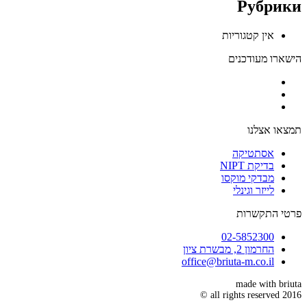
Рубрики
אין קטגוריות
הישארו מעודכנים
תמצאו אצלנו
אסתטיקה
בדיקת NIPT
מבדקי מוקסו
לייזר וגינלי
פרטי התקשרות
02-5852300
החרמון 2, מבשרת ציון
office@briuta-m.co.il
made with
briuta
all rights reserved 2016 ©