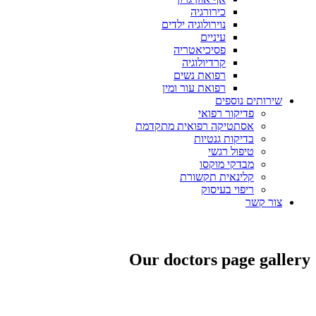
כירורגיה
נוירולוגיה ילדים
עיניים
פסיכיאטריה
קרדיולוגיה
רפואת נשים
רפואת עור ומין
שירותים נוספים
פדיקור רפואי
אסתטיקה רפואית מתקדמת
בדיקות גנטיות
טיפול רגשי
מבדקי מוקסו
קלינאית תקשורת
ריפוי בעיסוק
צור קשר
קביעת תור
Our doctors page gallery