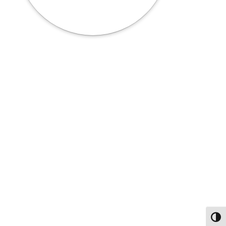
פעל/כבה ניגודיות גבוהה