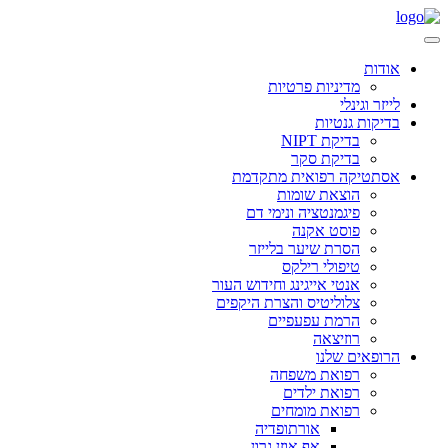
אודות
מדיניות פרטיות
לייזר וגינלי
בדיקות גנטיות
בדיקת NIPT
בדיקת סקר
אסתטיקה רפואית מתקדמת
הוצאת שומות
פיגמנטציה ונימי דם
פוסט אקנה
הסרת שיער בלייזר
טיפולי רילקס
אנטי אייגינג וחידוש העור
צלוליטיס והצרת היקפים
הרמת עפעפיים
רוזיצאה
הרופאים שלנו
רפואת משפחה
רפואת ילדים
רפואת מומחים
אורתופדיה
אף אוזן גרון