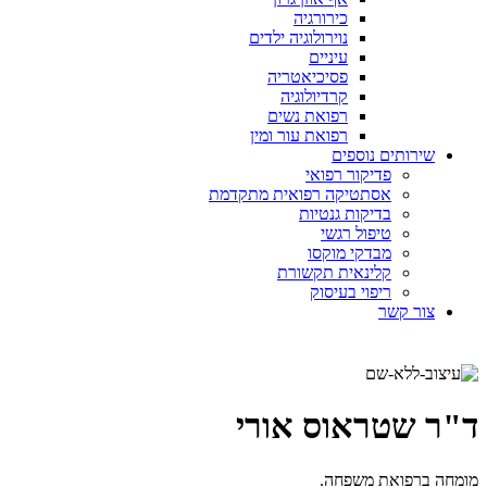
כירורגיה
נוירולוגיה ילדים
עיניים
פסיכיאטריה
קרדיולוגיה
רפואת נשים
רפואת עור ומין
שירותים נוספים
פדיקור רפואי
אסתטיקה רפואית מתקדמת
בדיקות גנטיות
טיפול רגשי
מבדקי מוקסו
קלינאית תקשורת
ריפוי בעיסוק
צור קשר
קביעת תור
ד"ר שטראוס אורי
מומחה ברפואת משפחה.