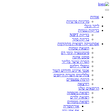
אודות
מדיניות פרטיות
לייזר וגינלי
בדיקות גנטיות
בדיקת NIPT
בדיקת סקר
אסתטיקה רפואית מתקדמת
הוצאת שומות
פיגמנטציה ונימי דם
פוסט אקנה
הסרת שיער בלייזר
טיפולי רילקס
אנטי אייגינג וחידוש העור
צלוליטיס והצרת היקפים
הרמת עפעפיים
רוזיצאה
הרופאים שלנו
רפואת משפחה
רפואת ילדים
רפואת מומחים
אורתופדיה
אף אוזן גרון