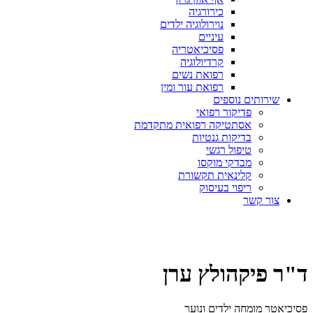
כירורגיה
נוירולוגיה ילדים
עיניים
פסיכיאטריה
קרדיולוגיה
רפואת נשים
רפואת עור ומין
שירותים נוספים
פדיקור רפואי
אסתטיקה רפואית מתקדמת
בדיקות גנטיות
טיפול רגשי
מבדקי מוקסו
קלינאית תקשורת
ריפוי בעיסוק
צור קשר
קביעת תור
ד"ר פיקהולץ ערן
פסיכיאטר מומחה ילדים ונוער