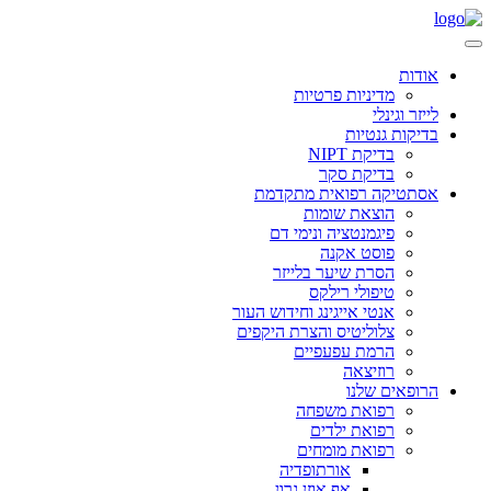
אודות
מדיניות פרטיות
לייזר וגינלי
בדיקות גנטיות
בדיקת NIPT
בדיקת סקר
אסתטיקה רפואית מתקדמת
הוצאת שומות
פיגמנטציה ונימי דם
פוסט אקנה
הסרת שיער בלייזר
טיפולי רילקס
אנטי אייגינג וחידוש העור
צלוליטיס והצרת היקפים
הרמת עפעפיים
רוזיצאה
הרופאים שלנו
רפואת משפחה
רפואת ילדים
רפואת מומחים
אורתופדיה
אף אוזן גרון