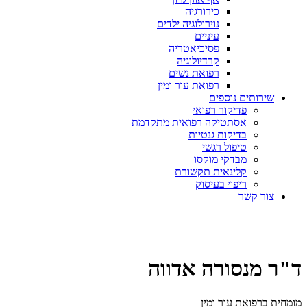
כירורגיה
נוירולוגיה ילדים
עיניים
פסיכיאטריה
קרדיולוגיה
רפואת נשים
רפואת עור ומין
שירותים נוספים
פדיקור רפואי
אסתטיקה רפואית מתקדמת
בדיקות גנטיות
טיפול רגשי
מבדקי מוקסו
קלינאית תקשורת
ריפוי בעיסוק
צור קשר
קביעת תור
ד"ר מנסורה אדווה
מומחית ברפואת עור ומין